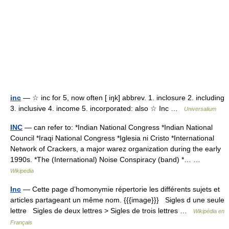
inc
— ☆ inc for 5, now often [ iŋk] abbrev. 1. inclosure 2. including
3. inclusive 4. income 5. incorporated: also ☆ Inc …
Universalium
INC
— can refer to: *Indian National Congress *Indian National
Council *Iraqi National Congress *Iglesia ni Cristo *International
Network of Crackers, a major warez organization during the early
1990s. *The (International) Noise Conspiracy (band) *… …
Wikipedia
Inc
— Cette page d’homonymie répertorie les différents sujets et
articles partageant un même nom. {{{image}}} Sigles d une seule
lettre Sigles de deux lettres > Sigles de trois lettres …
Wikipédia en
Français