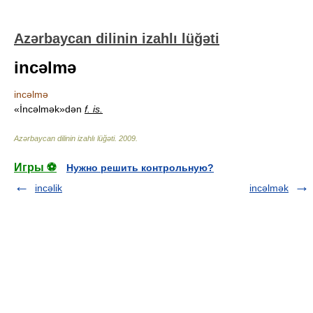
Azərbaycan dilinin izahlı lüğəti
incəlmə
incəlmə
«İncəlmək»dən
f. is.
Azərbaycan dilinin izahlı lüğəti
.
2009
.
Игры ⚽
Нужно решить контрольную?
incəlik
incəlmək