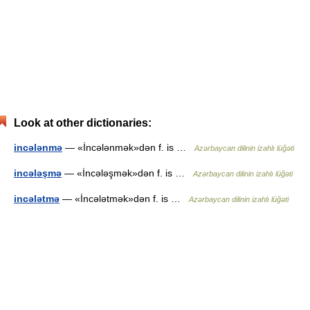
Look at other dictionaries:
incələnmə
— «İncələnmək»dən f. is …
Azərbaycan dilinin izahlı lüğəti
incələşmə
— «İncələşmək»dən f. is …
Azərbaycan dilinin izahlı lüğəti
incələtmə
— «İncələtmək»dən f. is …
Azərbaycan dilinin izahlı lüğəti