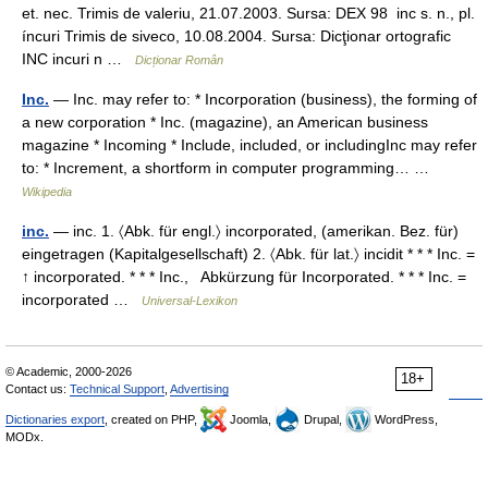
et. nec. Trimis de valeriu, 21.07.2003. Sursa: DEX 98 inc s. n., pl.
íncuri Trimis de siveco, 10.08.2004. Sursa: Dicţionar ortografic
INC incuri n …
Dicționar Român
Inc.
— Inc. may refer to: * Incorporation (business), the forming of
a new corporation * Inc. (magazine), an American business
magazine * Incoming * Include, included, or includingInc may refer
to: * Increment, a shortform in computer programming… …
Wikipedia
inc.
— inc. 1. 〈Abk. für engl.〉 incorporated, (amerikan. Bez. für)
eingetragen (Kapitalgesellschaft) 2. 〈Abk. für lat.〉 incidit * * * Inc. =
↑ incorporated. * * * Inc., Abkürzung für Incorporated. * * * Inc. =
incorporated …
Universal-Lexikon
© Academic, 2000-2026
18+
Contact us:
Technical Support
,
Advertising
Dictionaries export
, created on PHP,
Joomla,
Drupal,
WordPress,
MODx.