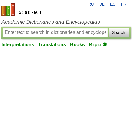
RU
DE
ES
FR
en-academic.com
Academic Dictionaries and Encyclopedias
Search!
Interpretations
Translations
Books
Игры ⚽