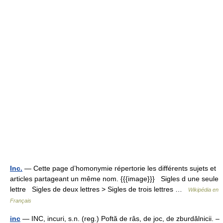
Inc.
— Cette page d’homonymie répertorie les différents sujets et
articles partageant un même nom. {{{image}}} Sigles d une seule
lettre Sigles de deux lettres > Sigles de trois lettres …
Wikipédia en
Français
inc
— INC, incuri, s.n. (reg.) Poftă de râs, de joc, de zburdălnicii. –